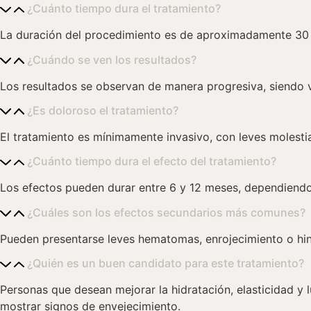
¿Cuánto tiempo dura el tratamiento?
La duración del procedimiento es de aproximadamente 30 
¿Cuándo se ven los resultados?
Los resultados se observan de manera progresiva, siendo vi
¿Es doloroso el tratamiento?
El tratamiento es mínimamente invasivo, con leves molest
¿Cuánto tiempo dura el efecto del tratamiento?
Los efectos pueden durar entre 6 y 12 meses, dependiendo 
¿Cuáles son los efectos secundarios más comunes?
Pueden presentarse leves hematomas, enrojecimiento o hin
¿Quién es un buen candidato para este tratamiento?
Personas que desean mejorar la hidratación, elasticidad y 
mostrar signos de envejecimiento.